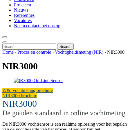
Projecten
Nieuws
Referenties
Vacatures
Neem contact met ons op
Search
Home
›
Proces en controle
›
Vochtigheidsmeting (NIR)
›
NIR3000
NIR3000
W&I vochtmeting brochure
NIR3000 brochure
NIR3000
De gouden standaard in online vochtmeting
De NIR3000 vochtsensor is een realtime oplossing voor het bepalen
van de vochtwaarde van het proces. Hierdoor kan het